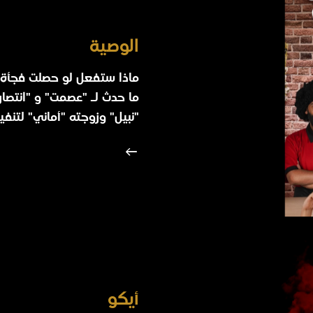
الوصية
ما حدث لـ "عصمت" و "انتصار
"نبيل" وزوجته "أماني" لتنفي
أيكو