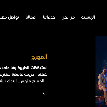
الرئيسية
من نحن
خدماتنا
أعمالنا
تواصل معنا
المهرج
استيقظت الطبيبة رشا على 
شقته.. جريمة غامضة ستترك 
.. الجميع متهم .. ابتداء برش