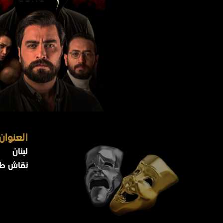
العنوان
لبنان
نقاش طري