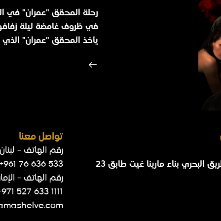
رحلة المحقق "عمران" في ال
في ظروف غامضة ليلة زفافه
يأخذ المحقق "عمران" الذي 
تواصل معنا
رقم الهاتف – لبنان
ق البحري بناء مارينا غيت طابق 23
+961 76 636 533
رقم الهاتف – الإما
+971 527 633 1111
amashelve.com